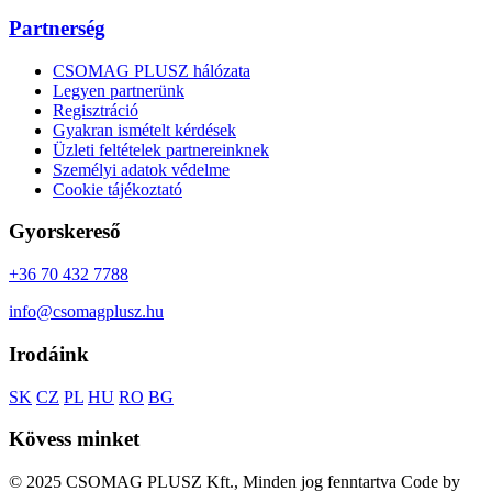
Partnerség
CSOMAG PLUSZ hálózata
Legyen partnerünk
Regisztráció
Gyakran ismételt kérdések
Üzleti feltételek partnereinknek
Személyi adatok védelme
Cookie tájékoztató
Gyorskereső
+36 70 432 7788
info@csomagplusz.hu
Irodáink
SK
CZ
PL
HU
RO
BG
Kövess minket
© 2025 CSOMAG PLUSZ Kft., Minden jog fenntartva
Code by