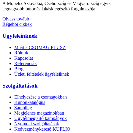
A Möbelix Szlovákia, Csehország és Magyarország egyik
legnagyobb bútor és lakáskiegészítő forgalmazója.
Olvass tovább
Régebbi cikkek
Ügyfeleinknek
Miért a CSOMAG PLUSZ
Rólunk
Kapcsolat
Referenciák
Blog
Üzleti feltételek ügyfeleiknek
Szolgáltatások
Elhelyezése a csomagokban
Kuponkatalógus
Sampling
Megjelenés magazinokban
Ügyfélmegtartó kampányok
Nyomdai szolgáltatások
Kedvezménykereső KUPLIO