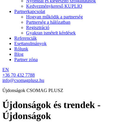
Nyomdai és kiegészítő szolgáltatások
Kedvezménykereső KUPLIO
Partnerkapcsolat
Hogyan működik a partnerség
Partnerség a hálózatban
Regisztráció
Gyakran ismételt kérdések
Referenciák
Esettanulmányok
Rólunk
Blog
Partner zóna
EN
+36 70 432 7788
info@csomagplusz.hu
Újdonságok CSOMAG PLUSZ
Újdonságok és trendek -
Újdonságok