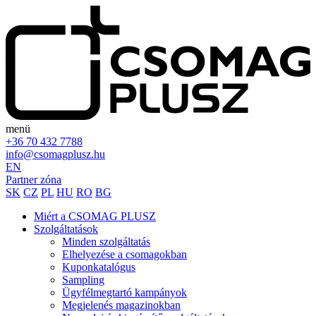
menü
+36 70 432 7788
info@csomagplusz.hu
EN
Partner zóna
SK
CZ
PL
HU
RO
BG
Miért a CSOMAG PLUSZ
Szolgáltatások
Minden szolgáltatás
Elhelyezése a csomagokban
Kuponkatalógus
Sampling
Ügyfélmegtartó kampányok
Megjelenés magazinokban