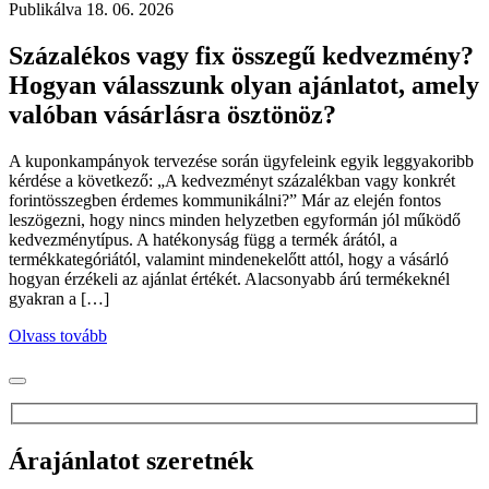
Publikálva
18. 06. 2026
Százalékos vagy fix összegű kedvezmény?
Hogyan válasszunk olyan ajánlatot, amely
valóban vásárlásra ösztönöz?
A kuponkampányok tervezése során ügyfeleink egyik leggyakoribb
kérdése a következő: „A kedvezményt százalékban vagy konkrét
forintösszegben érdemes kommunikálni?” Már az elején fontos
leszögezni, hogy nincs minden helyzetben egyformán jól működő
kedvezménytípus. A hatékonyság függ a termék árától, a
termékkategóriától, valamint mindenekelőtt attól, hogy a vásárló
hogyan érzékeli az ajánlat értékét. Alacsonyabb árú termékeknél
gyakran a […]
Olvass tovább
Árajánlatot szeretnék