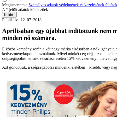
Megismertem a
Személyes adatok védelmének és kezelésének feltételeit
A
*
jelölt adatok kötelezőek
Publikálva
12. 07. 2018
Áprilisában egy újabbat indítottunk nem má
minden nő számára.
E közös kampány során a két nagy márka elsősorban a nők igényeit, a
kedvezménykupont használtunk. Mivel minkét cég célja az online ker
szépségápolási termék vásárlása esetén 15% kedvezményt, illetve ingye
Azt gondoljuk, a szépségápolás mindenki életében – kisebb, vagy nagy