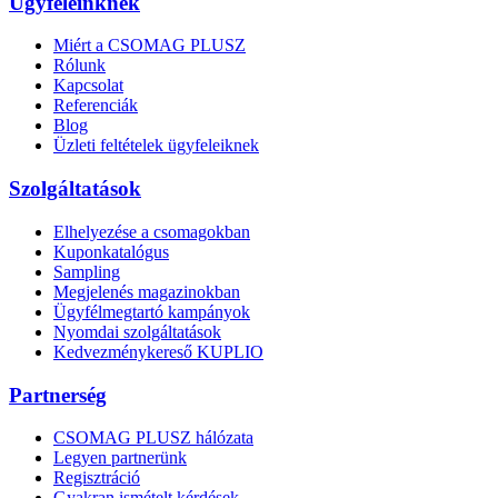
Ügyfeleinknek
Miért a CSOMAG PLUSZ
Rólunk
Kapcsolat
Referenciák
Blog
Üzleti feltételek ügyfeleiknek
Szolgáltatások
Elhelyezése a csomagokban
Kuponkatalógus
Sampling
Megjelenés magazinokban
Ügyfélmegtartó kampányok
Nyomdai szolgáltatások
Kedvezménykereső KUPLIO
Partnerség
CSOMAG PLUSZ hálózata
Legyen partnerünk
Regisztráció
Gyakran ismételt kérdések