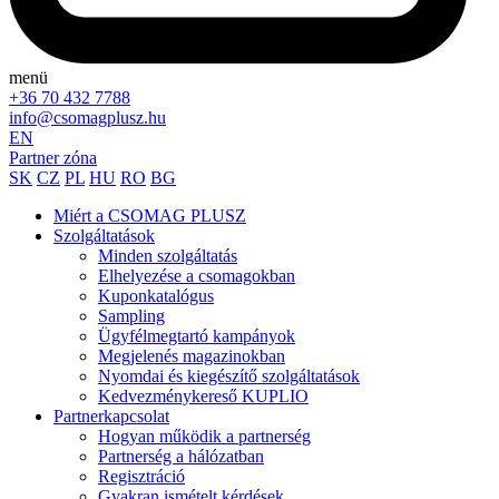
menü
+36 70 432 7788
info@csomagplusz.hu
EN
Partner zóna
SK
CZ
PL
HU
RO
BG
Miért a CSOMAG PLUSZ
Szolgáltatások
Minden szolgáltatás
Elhelyezése a csomagokban
Kuponkatalógus
Sampling
Ügyfélmegtartó kampányok
Megjelenés magazinokban
Nyomdai és kiegészítő szolgáltatások
Kedvezménykereső KUPLIO
Partnerkapcsolat
Hogyan működik a partnerség
Partnerség a hálózatban
Regisztráció
Gyakran ismételt kérdések