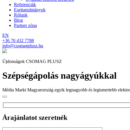
Referenciák
Esettanulmányok
Rólunk
Blog
Partner zóna
EN
+36 70 432 7788
info@csomagplusz.hu
Újdonságok CSOMAG PLUSZ
Szépségápolás nagyágyúkkal
Média Markt Magyarország egyik legnagyobb és legismertebb elektron
Árajánlatot szeretnék