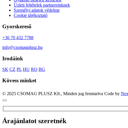
Üzleti feltételek partnereinknek
Személyi adatok védelme
Cookie tájékoztató
Gyorskereső
+36 70 432 7788
info@csomagplusz.hu
Irodáink
SK
CZ
PL
HU
RO
BG
Kövess minket
© 2025 CSOMAG PLUSZ Kft., Minden jog fenntartva
Code by
Nex
Árajánlatot szeretnék