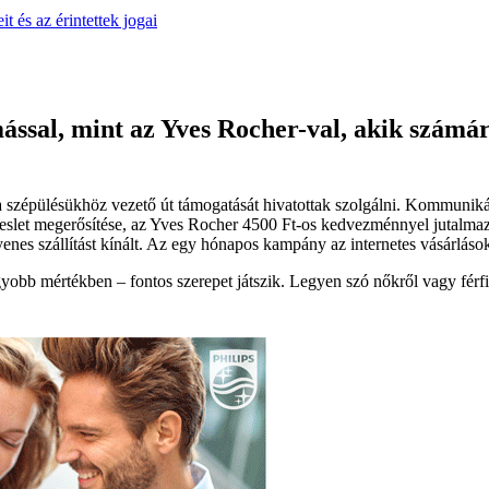
 és az érintettek jogai
ssal, mint az Yves Rocher-val, akik számára
 szépülésükhöz vezető út támogatását hivatottak szolgálni. Kommuniká
eslet megerősítése, az Yves Rocher 4500 Ft-os kedvezménnyel jutalmazt
nes szállítást kínált. Az egy hónapos kampány az internetes vásárlások
obb mértékben – fontos szerepet játszik. Legyen szó nőkről vagy férfia