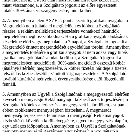
miatt visszamondja, a Szolgáltató jogosult az előre egyeztetett
jutalék 30%-ának visszaigénylésére, mint kötbér.
4.
Amennyiben a jelen ÁSZF 2. pontja szerinti grafikai anyagokat a
Megrendelő nem juttatja el megfelelően és időben a Szolgáltató
részére, a reklám mellékletek terjesztésére vonatkozó határidők
megfelelően meghosszabbodnak. Ha a grafikai anyagok átadásának
késedelme eléri vagy meghaladja a 3 napot, a Szolgáltató jogosult a
Megrendelő érintett megrendelését egyoldalúan törölni. Amennyiben
a megrendelés törlésére a grafikai anyagok át nem adása vagy hibás
grafikai anyagok átadása miatt kerül sor, a Szolgáltató jogosult a
megrendelésben megjelölt díj 30%-ának megfelelő összegű kötbér
(átalánykártérítés) megfizetésére. A kötbér fizetési hárideje a fizetési
felszólítás kézbesítésétől számított 7-ig nap esedékes. A Szolgáltató
további kártérítési igényeinek érvényesíthetősége ettől függetlenül
fennáll.
5.
Amennyiben az Ügyfél a Szolgáltatónak a megegyezettől eltérően
kevesebb mennyiségű Reklámanyagot kézbesít azok terjesztésére, a
Szolgáltató köteles a terjesztés a megegyezett határidőben, csupán
ebben csökkentett mennyiségben biztosítani. A megmaradt
mennyiség terjesztése a fennmaradó mennyiségű Reklámanyagok
kézbesítését követően kerül elvégzésre, egyedi megegyezés alapján,
egy utólagos időpontban. Amennyiben az Ügyfél a Szolgáltatónak
nagyobb mennyiségű Reklámanyagot kézbesít, a Szolgáltató a