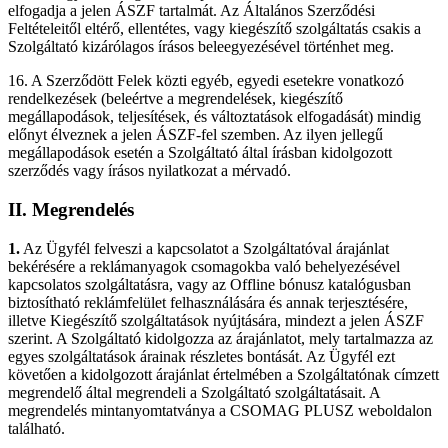
elfogadja a jelen ÁSZF tartalmát. Az Általános Szerződési
Feltételeitől eltérő, ellentétes, vagy kiegészítő szolgáltatás csakis a
Szolgáltató kizárólagos írásos beleegyezésével történhet meg.
16. A Szerződött Felek közti egyéb, egyedi esetekre vonatkozó
rendelkezések (beleértve a megrendelések, kiegészítő
megállapodások, teljesítések, és változtatások elfogadását) mindig
előnyt élveznek a jelen ÁSZF-fel szemben. Az ilyen jellegű
megállapodások esetén a Szolgáltató által írásban kidolgozott
szerződés vagy írásos nyilatkozat a mérvadó.
II. Megrendelés
1.
Az Ügyfél felveszi a kapcsolatot a Szolgáltatóval árajánlat
bekérésére a reklámanyagok csomagokba való behelyezésével
kapcsolatos szolgáltatásra, vagy az Offline bónusz katalógusban
biztosítható reklámfelület felhasználására és annak terjesztésére,
illetve Kiegészítő szolgáltatások nyújtására, mindezt a jelen ÁSZF
szerint. A Szolgáltató kidolgozza az árajánlatot, mely tartalmazza az
egyes szolgáltatások árainak részletes bontását. Az Ügyfél ezt
követően a kidolgozott árajánlat értelmében a Szolgáltatónak címzett
megrendelő által megrendeli a Szolgáltató szolgáltatásait. A
megrendelés mintanyomtatványa a CSOMAG PLUSZ weboldalon
található.