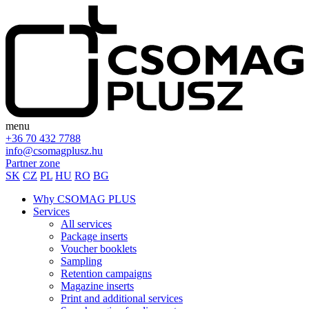
menu
+36 70 432 7788
info@csomagplusz.hu
Partner zone
SK
CZ
PL
HU
RO
BG
Why CSOMAG PLUS
Services
All services
Package inserts
Voucher booklets
Sampling
Retention campaigns
Magazine inserts
Print and additional services