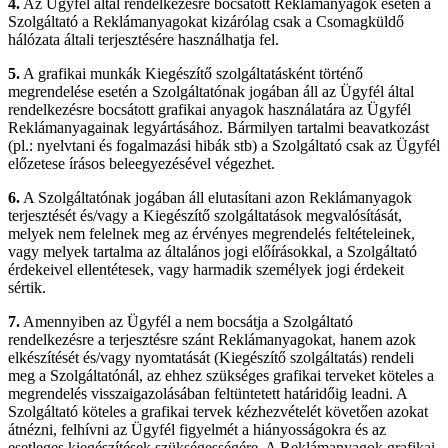
4.
Az Ügyfél által rendelkezésre bocsátott Reklámanyagok esetén a
Szolgáltató a Reklámanyagokat kizárólag csak a Csomagküldő
hálózata általi terjesztésére használhatja fel.
5.
A grafikai munkák Kiegészítő szolgáltatásként történő
megrendelése esetén a Szolgáltatónak jogában áll az Ügyfél által
rendelkezésre bocsátott grafikai anyagok használatára az Ügyfél
Reklámanyagainak legyártásához. Bármilyen tartalmi beavatkozást
(pl.: nyelvtani és fogalmazási hibák stb) a Szolgáltató csak az Ügyfél
előzetese írásos beleegyezésével végezhet.
6.
A Szolgáltatónak jogában áll elutasítani azon Reklámanyagok
terjesztését és/vagy a Kiegészítő szolgáltatások megvalósítását,
melyek nem felelnek meg az érvényes megrendelés feltételeinek,
vagy melyek tartalma az általános jogi előírásokkal, a Szolgáltató
érdekeivel ellentétesek, vagy harmadik személyek jogi érdekeit
sértik.
7.
Amennyiben az Ügyfél a nem bocsátja a Szolgáltató
rendelkezésre a terjesztésre szánt Reklámanyagokat, hanem azok
elkészítését és/vagy nyomtatását (Kiegészítő szolgáltatás) rendeli
meg a Szolgáltatónál, az ehhez szükséges grafikai terveket köteles a
megrendelés visszaigazolásában feltüntetett határidőig leadni. A
Szolgáltató köteles a grafikai tervek kézhezvételét követően azokat
átnézni, felhívni az Ügyfél figyelmét a hiányosságokra és az
esetleges kiegészítések szükségességére. A Reklámanyagok grafikai