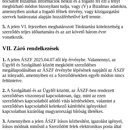
bocsátott Bizalmas információk nélkül és a fogadó fél ezt a tényt
megbízható módon bizonyítani tudja, vagy (V) a Bizalmas adatokra,
amennyiben azokat a fogadó félnek törvény, vagy közigazgatási
szervek határozatai alapján hozzáférhetővé kell tennie.
5.
A jelen VI. fejezetben meghatározott Titoktartási kötelezettség a
szerződés teljes időtartamára és az azt követő három évre
vonatkozik.
VII. Záró rendelkezések
1.
A jelen ÁSZF 2025.04.07-től lép érvénybe. Valamennyi, az
Ügyfél és Szolgáltató között megkötött szerződéses
megállapodásában az ÁSZF érvénybe lépésének napjától az ÁSZF
az irányadó, amennyiben ez a Szerződésekben egyéb módon nincs
feltüntetve.
2.
A Szolgáltató és az Ügyfél közötti, az ÁSZF-ben rendezett
szerződéses viszonnyal kapcsolatosan, úgy, mint az ezen
szerződéses kapcsolatból adódó vitás kérdésekben, valamint a
szerződéses kapcsolatból keletkező kártérítési igényekkel
kapcsolatban kizárólag magyarországi bíróság illetékes.
3.
Amennyiben a jelen ÁSZF írásos kézbesítést, igazolást igényel,
írásos módnak minősül a Szerződött felek elektronikus posta által