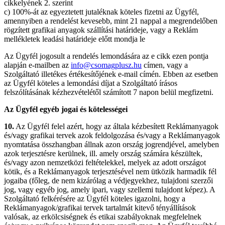
cikkelyének 2. szerint
c) 100%-át az egyeztetett jutaléknak köteles fizetni az Ügyfél,
amennyiben a rendelést kevesebb, mint 21 nappal a megrendelőben
rögzített grafikai anyagok szállítási határideje, vagy a Reklám
mellékletek leadási határideje előtt mondja le
Az Ügyfél jogosult a rendelés lemondására az e cikk ezen pontja
alapján e-mailben az
info@csomagplusz.hu
címen, vagy a
Szolgáltató illetékes értékesítőjének e-mail címén. Ebben az esetben
az Ügyfél köteles a lemondási díjat a Szolgáltató írásos
felszólításának kézhezvételétől számított 7 napon belül megfizetni.
Az Ügyfél egyéb jogai és kötelességei
10.
Az Ügyfél felel azért, hogy az általa kézbesített Reklámanyagok
és/vagy grafikai tervek azok feldolgozása és/vagy a Reklámanyagok
nyomtatása összhangban állnak azon ország jogrendjével, amelyben
azok terjesztésre kerülnek, ill. amely ország számára készültek,
és/vagy azon nemzetközi feltételekkel, melyek az adott országot
kötik, és a Reklámanyagok terjesztésével nem ütközik harmadik fél
jogaiba (főleg, de nem kizárólag a védjegyekhez, tulajdoni szerzői
jog, vagy egyéb jog, amely ipari, vagy szellemi tulajdont képez). A
Szolgáltató felkérésére az Ügyfél köteles igazolni, hogy a
Reklámanyagok/grafikai tervek tartalmát kitevő tényállítások
valósak, az erkölcsiségnek és etikai szabályoknak megfelelnek