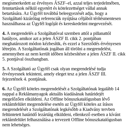
megismerkedett az érvényes ÁSZF–el, azzal teljes terjedelmében,
fenntartások nélkül egyetért és kötelezettséget vállal annak
betartására. Az Ügyfél továbbá beleegyezését adja, hogy a
Szolgáltató kizárólag referenciák nyújtása céljából térítésmentesen
használhassa az Ügyfél logóját és kereskedelmi megevezését.
4.
A megrendelés a Szolgáltatóval szemben attól a pillanattól
hatályos, amikor azt a jelen ÁSZF II. cikk 2. pontjában
meghatározott módon kézbesítik, és ezzel a Szerződés érvényesen
létrejön. A Szolgáltatónak jogában áll törölni a megrendelést,
amennyiben az nem került időben kézbesítésre a jelen ÁSZF II. cikk
5. pontjával összhangban.
5.
A Szolgáltató az Ügyfél csak olyan megrendelésé tudja
érvényesnek tekinteni, amely eleget tesz a jelen ÁSZF III.
fejezetének 4. pontjának.
6.
Az Ügyfél köteles megrendelését a Szolgáltatónak legalább 14
nappal a Reklámanyagok aktuális kiadásának határidejét
megelőzően elküldeni. Az Offline bónuszkatalógusban lévő
reklámfelület megrendelése esetén az Ügyfél köteles az írásos
megrendelését a Szolgáltatónak legkésőbb a Kiadvány tervben
feltüntetett határidő lezártáig elküldeni, ellenkező esetben a kívánt
reklámfelület felhasználása a tervezett Offline bónuszkatalógusban
nem lehetséges.