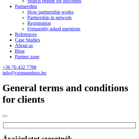
Search engine for discounts
Partnership
How partnership works
Partnership in network
Registration
Frequently asked questions
References
Case Studies
About us
Blog
Partner zone
+36 70 432 7788
info@csomagplusz.hu
General terms and conditions
for clients
Árajánlatot szeretnék