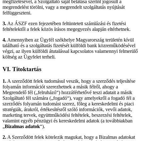
megfizetésével, a Szolgáltató saját belátása szerint jogosult a
megrendelést törölni, vagy a megrendelt szolgáltatás nyújtását
felfüggeszteni.
3.
Az ÁSZF ezen fejezetében feltüntetett számlázási és fizetési
feltételektől a felek közös írásos megegyezés alapján eltérhetnek.
4.
Amennyiben az Ügyfél székhelye Magyarország területén kívül
található és a szolgáltatás fizetését külföldi bank közreműködésével
végzi, az ilyen külföldi átutalással kapcsolatos valamennyi felmerülő
költség az Ügyfelet terheli.
VI.
Titoktartás
1.
A szerződött felek tudomásul veszik, hogy a szerződés teljesítése
folyamán információt szerezhetnek a másik félről, ahogy a
Megrendelő fél („felruházó“) hozzáférhetővé teszi adatait a másik
Szolgáltató fél számára („fogadó“), vagy amelyekről a fogadó fél a
szerződés folyamán tudomást szerez, főleg a kereskedelmi és piaci
stratégiák, árakról, értékesítésről szóló információk, vevői adatok,
marketing tervek, együttműködési feltételek, beszerzési feltételek,
valamint egyéb pénzügyi és kereskedelmi adatok (a továbbiakban
„
Bizalmas adatok
“).
2.
A Szerződött felek kötelezik magukat, hogy a Bizalmas adatokat