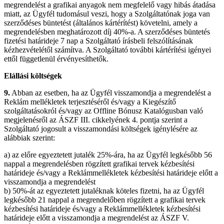
megrendelést a grafikai anyagok nem megfelelő vagy hibás átadása
miatt, az Ügyfél tudomásul veszi, hogy a Szolgáltatónak joga van
szerződéses büntetést (általános kártérítést) követelni, amely a
megrendelésben meghatározott díj 40%-a. A szerződéses büntetés
fizetési határideje 7 nap a Szolgáltató írásbeli felszólításának
kézhezvételétől számítva. A Szolgáltató további kártérítési igényei
ettől függetlenül érvényesíthetők.
Elállási k
öltségek
9.
Abban az esetben, ha az Ügyfél visszamondja a megrendelést a
Reklám mellékletek terjesztéséről és/vagy a Kiegészítő
szolgáltatásokról és/vagy az Offline Bónusz Katalógusban való
megjelenésről az ÁSZF III. cikkelyének 4. pontja szerint a
Szolgáltató jogosult a visszamondási költségek igénylésére az
alábbiak szerint:
a) az előre egyeztetett jutalék 25%-ára, ha az Ügyfél legkésőbb 56
nappal a megrendelésben rögzített grafikai tervek kézbesítési
határideje és/vagy a Reklámmellékletek kézbesítési határideje előtt a
visszamondja a megrendelést
b) 50%-át az egyeztetett jutaléknak köteles fizetni, ha az Ügyfél
legkésőbb 21 nappal a megrendelőben rögzített a grafikai tervek
kézbesítési határideje és/vagy a Reklámmellékletek kézbesítési
határideje előtt a visszamondja a megrendelést az ÁSZF V.