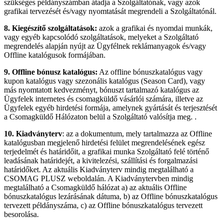
szükséges példányszámban átadja a Szolgáltatónak, vagy azok
grafikai tervezését és/vagy nyomtatását megrendeli a Szolgáltatónál.
8. Kiegészítő szolgáltatások:
azok a grafikai és nyomdai munkák,
vagy egyéb kapcsolódó szolgáltatások, melyeket a Szolgáltató
megrendelés alapján nyújt az Ügyfélnek reklámanyagok és/vagy
Offline katalógusok formájában.
9. Offline bónusz katalógus:
Az offline bónuszkatalógus vagy
kupon katalógus vagy szezonális katalógus (Season Card), vagy
más nyomtatott kedvezményt, bónuszt tartalmazó katalógus az
Ügyfelek internetes és csomagküldő vásárlói számára, illetve az
Ügyfelek egyéb hirdetési formája, amelynek gyártását és terjesztését
a Csomagküldő Hálózaton belül a Szolgáltató valósítja meg. .
10. Kiadványterv
: az a dokumentum, mely tartalmazza az Offline
katalógusban megjelenő hirdetési felület megrendelésének egész
terjedelmét és határidőit, a grafikai munka Szolgáltató felé történő
leadásának határidejét, a kivitelezési, szállítási és forgalmazási
határidőket. Az aktuális Kiadványterv mindig megtalálható a
CSOMAG PLUSZ weboldalán. A Kiadványtervben mindig
megtalálható a Csomagküldő hálózat a) az aktuális Offline
bónuszkatalógus lezárásának dátuma, b) az Offline bónuszkatalógus
tervezett példányszáma, c) az Offline bónuszkatalógus tervezett
besorolása.