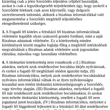
kizárólag csak a jelen Szerződés teljesítése céljából használják,
azokat is csak a legszükségesebb terjedelemben úgy, hogy azokról a
Szerződött feleknek csak azon képviselői, vagy dolgozói
szerezhessenek tudomást, akiknek a bizalmas információkkal való
megismertetése a Szerződés megfelelő teljesítéséhez
elengedhetetlenül szükséges.
3.
A Fogadó fél köteles a felruházó fél bizalmas információinak
védelmére legalább olyan szakszerű gondot fordítani, mint a saját
Bizalmas adatainak védelmére. Ez a kötelezettség minden
körülmények között magába foglalja főleg a megfelelő intézkedések
megvalósítását a Bizalmas adatok védelmére azok jogosulatlan
elárulása, másolása vagy használata védelmében.
4.
A titoktartási kötelezettség nem vonatkozik a (I.) Bizalmas
adatokra, melyek azok rendelkezésre bocsátása idején nyilvánosak,
és ezeket a fogadó fél megbízható módon igazolni tudja, (II)
Bizalmas információkra, melyek azok rendelkezésre bocsátásukkal
nyilvános információkká válnak és az ilyen nyilvánosságra
hozatallal nem történt titoktartási kötelezettségszegés a Szerződés,
vagy törvény alapján, (III) Bizalmas adatokra, melyekkel a fogadó
fél már rendelkezett azok rendelkezésre bocsátásukkor, és azokat
nem terhelte titoktartási kötelezettség, emellett a fogadó fél nem
jogtalanul jutott hozzájuk, (IV) Bizalmas információkra, melyeket a
fogadó fél függetlenül fejlesztett ki a felruházó fél által rendelkezésre