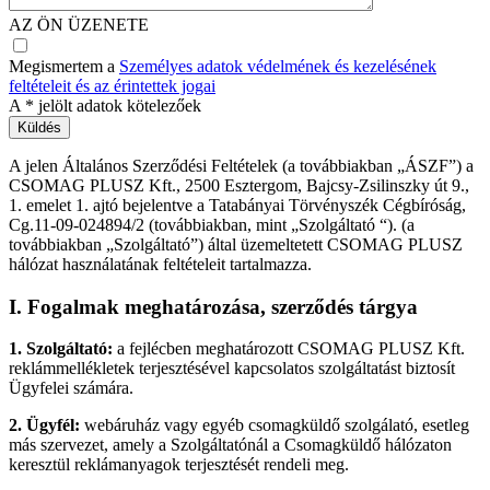
AZ ÖN ÜZENETE
Megismertem a
Személyes adatok védelmének és kezelésének
feltételeit és az érintettek jogai
A
*
jelölt adatok kötelezőek
A jelen Általános Szerződési Feltételek (a továbbiakban „ÁSZF”) a
CSOMAG PLUSZ Kft., 2500 Esztergom, Bajcsy-Zsilinszky út 9.,
1. emelet 1. ajtó bejelentve a Tatabányai Törvényszék Cégbíróság,
Cg.11-09-024894/2 (továbbiakban, mint „Szolgáltató “). (a
továbbiakban „Szolgáltató”) által üzemeltetett CSOMAG PLUSZ
hálózat használatának feltételeit tartalmazza.
I.
Fogalmak meghatározása, szerződés tárgya
1. Szolgáltató:
a fejlécben meghatározott CSOMAG PLUSZ Kft.
reklámmellékletek terjesztésével kapcsolatos szolgáltatást biztosít
Ügyfelei számára.
2. Ügyfél:
webáruház vagy egyéb csomagküldő szolgálató, esetleg
más szervezet, amely a Szolgáltatónál a Csomagküldő hálózaton
keresztül reklámanyagok terjesztését rendeli meg.