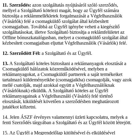
11. Szerződés:
azon szolgáltatás nyújtásáról szóló szerződés,
mellyel a Szolgáltató kötelezi magát, hogy az Ügyfél számára
biztosítja a reklámmellékletek forgalmazását a Végfelhasználók
(Vásárlók) felé a csomagküldő szolgálat által kézbesített
csomagjaiban. Továbbá az Ügyfél igénybe veheti a kiegészítő
szolgáltatásokat, illetve Szolgáltató biztosítja a reklámfelületet az
Offline bónuszkatalógusban, melyet a csomagküldő szolgálat által
kézbesített csomagjaiban eljuttat Végfelhasználók (Vásárlók) felé.
12. Szerződött Fél:
a Szolgáltató és az Ügyfél.
13.
A Szolgáltató köteles biztosítani a reklámanyagok elosztását a
Csomagküldő hálózatok közreműködésével, melyben a
reklámanyagokat, a Csomagküldő partnerek a saját termékeiket
tartalmazó küldeményeikbe (csomagjaikba) csomagolják, vagy azok
mellé csatolják, majd azokkal együtt a Végfelhasználóknak
(Vásárlóknak) elküldik. A Szolgáltató köteles az Ügyfél
reklámanyagainak a Végfelhasználó (Vásárló) felé történő
elosztását, kiküldését követően a szerződésben meghatározott
jutalékot kifizetni.
14. Jelen ÁSZF érvényes valamennyi üzleti kapcsolatra, melyek a
fenti Szerződés tárgyában a Szolgáltató és az Ügyfél között létrejött.
15. Az Ügyfél a Megrendelőlap kitöltésével és elküldésével