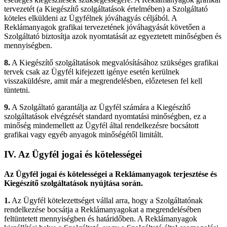
tervezetét (a Kiegészítő szolgáltatások értelmében) a Szolgáltató
köteles elküldeni az Ügyfélnek jóváhagyás céljából. A
Reklámanyagok grafikai tervezetének jóváhagyását követően a
Szolgáltató biztosítja azok nyomtatását az egyeztetett minőségben és
mennyiségben.
8.
A Kiegészítő szolgáltatások megvalósításához szükséges grafikai
tervek csak az Ügyfél kifejezett igénye esetén kerülnek
visszaküldésre, amit már a megrendelésben, előzetesen fel kell
tüntetni.
9.
A Szolgáltató garantálja az Ügyfél számára a Kiegészítő
szolgáltatások elvégzését standard nyomtatási minőségben, ez a
minőség mindemellett az Ügyfél által rendelkezésre bocsátott
grafikai vagy egyéb anyagok minőségétől limitált.
IV.
Az Ügyfél jogai és kötelességei
Az Ügyfél jogai és kötelességei a Reklámanyagok terjesztése és
Kiegészítő szolgáltatások nyújtása során.
1.
Az Ügyfél kötelezettséget vállal arra, hogy a Szolgáltatónak
rendelkezése bocsátja a Reklámanyagokat a megrendelésében
feltüntetett mennyiségben és határidőben. A Reklámanyagok