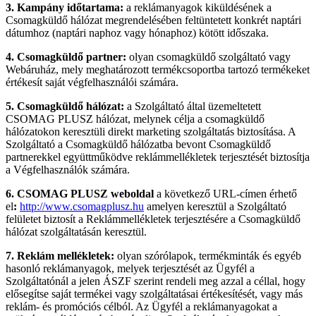
3. Kampány időtartama:
a reklámanyagok kiküldésének a
Csomagküldő hálózat megrendelésében feltüntetett konkrét naptári
dátumhoz (naptári naphoz vagy hónaphoz) kötött időszaka.
4. Csomagküldő partner:
olyan csomagküldő szolgáltató vagy
Webáruház, mely meghatározott termékcsoportba tartozó termékeket
értékesít saját végfelhasználói számára.
5. Csomagküldő hálózat:
a Szolgáltató által üzemeltetett
CSOMAG PLUSZ hálózat, melynek célja a csomagküldő
hálózatokon keresztüli direkt marketing szolgáltatás biztosítása. A
Szolgáltató a Csomagküldő hálózatba bevont Csomagküldő
partnerekkel együttműködve reklámmellékletek terjesztését biztosítja
a Végfelhasználók számára.
6. CSOMAG PLUSZ weboldal
a következő URL-címen érhető
el
:
http://www.csomagplusz.hu
amelyen keresztül a Szolgáltató
felületet biztosít a Reklámmellékletek terjesztésére a Csomagküldő
hálózat szolgáltatásán keresztül.
7. Reklám mellékletek:
olyan szórólapok, termékminták és egyéb
hasonló reklámanyagok, melyek terjesztését az Ügyfél a
Szolgáltatónál a jelen ÁSZF szerint rendeli meg azzal a céllal, hogy
elősegítse saját termékei vagy szolgáltatásai értékesítését, vagy más
reklám- és promóciós célból. Az Ügyfél a reklámanyagokat a