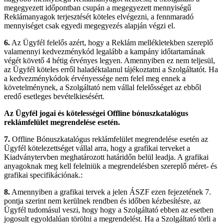
megegyezett időpontban csupán a megegyezett mennyiségű
Reklámanyagok terjesztését köteles elvégezni, a fennmaradó
mennyiséget csak egyedi megegyezés alapján végzi el.
6.
Az Ügyfél felelős azért, hogy a Reklám mellékletekben szereplő
valamennyi kedvezménykód legalább a kampány időtartamának
végét követő 4 hétig érvényes legyen. Amennyiben ez nem teljesül,
az Ügyfél köteles erről haladéktalanul tájékoztatni a Szolgáltatót. Ha
a kedvezménykódok érvényessége nem felel meg ennek a
követelménynek, a Szolgáltató nem vállal felelősséget az ebből
eredő esetleges bevételkiesésért.
Az Ügyfél jogai és kötelességei Offline bónuszkatalógus
reklámfelület megrendelése esetén.
7.
Offline Bónuszkatalógus reklámfelület megrendelése esetén az
Ügyfél kötelezettséget vállal arra, hogy a grafikai terveket a
Kiadványtervben meghatározott határidőn belül leadja. A grafikai
anyagoknak meg kell felelniük a megrendelésben szereplő méret- és
grafikai specifikációnak.:
8.
Amennyiben a grafikai tervek a jelen ÁSZF ezen fejezetének 7.
pontja szerint nem kerülnek rendben és időben kézbesítésre, az
Ügyfél tudomásul veszi, hogy hogy a Szolgáltató ebben az esetben
jogosult egyoldalúan törölni a megrendelést. Ha a Szolgáltató törli a