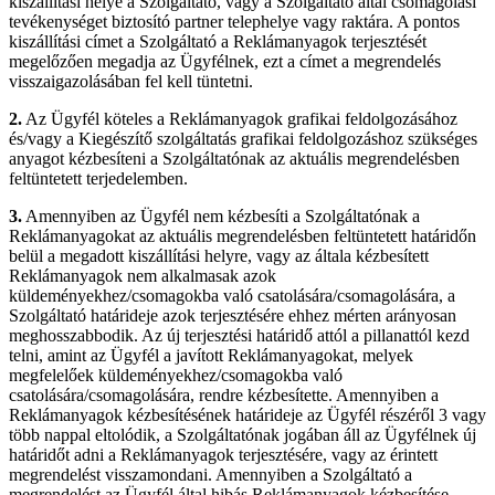
kiszállítási helye a Szolgáltató, vagy a Szolgáltató által csomagolási
tevékenységet biztosító partner telephelye vagy raktára. A pontos
kiszállítási címet a Szolgáltató a Reklámanyagok terjesztését
megelőzően megadja az Ügyfélnek, ezt a címet a megrendelés
visszaigazolásában fel kell tüntetni.
2.
Az Ügyfél köteles a Reklámanyagok grafikai feldolgozásához
és/vagy a Kiegészítő szolgáltatás grafikai feldolgozáshoz szükséges
anyagot kézbesíteni a Szolgáltatónak az aktuális megrendelésben
feltüntetett terjedelemben.
3.
Amennyiben az Ügyfél nem kézbesíti a Szolgáltatónak a
Reklámanyagokat az aktuális megrendelésben feltüntetett határidőn
belül a megadott kiszállítási helyre, vagy az általa kézbesített
Reklámanyagok nem alkalmasak azok
küldeményekhez/csomagokba való csatolására/csomagolására, a
Szolgáltató határideje azok terjesztésére ehhez mérten arányosan
meghosszabbodik. Az új terjesztési határidő attól a pillanattól kezd
telni, amint az Ügyfél a javított Reklámanyagokat, melyek
megfelelőek küldeményekhez/csomagokba való
csatolására/csomagolására, rendre kézbesítette. Amennyiben a
Reklámanyagok kézbesítésének határideje az Ügyfél részéről 3 vagy
több nappal eltolódik, a Szolgáltatónak jogában áll az Ügyfélnek új
határidőt adni a Reklámanyagok terjesztésére, vagy az érintett
megrendelést visszamondani. Amennyiben a Szolgáltató a
megrendelést az Ügyfél által hibás Reklámanyagok kézbesítése