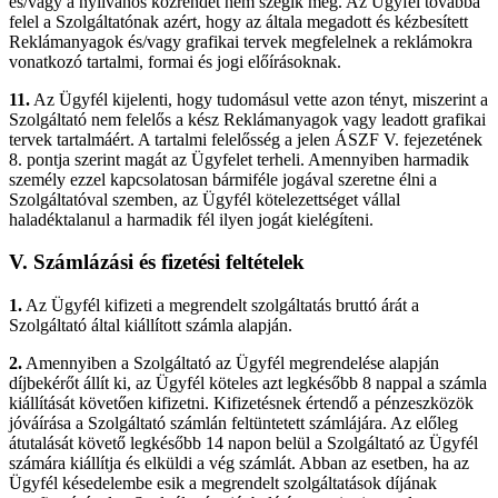
és/vagy a nyilvános közrendet nem szegik meg. Az Ügyfél továbbá
felel a Szolgáltatónak azért, hogy az általa megadott és kézbesített
Reklámanyagok és/vagy grafikai tervek megfelelnek a reklámokra
vonatkozó tartalmi, formai és jogi előírásoknak.
11.
Az Ügyfél kijelenti, hogy tudomásul vette azon tényt, miszerint a
Szolgáltató nem felelős a kész Reklámanyagok vagy leadott grafikai
tervek tartalmáért. A tartalmi felelősség a jelen ÁSZF V. fejezetének
8. pontja szerint magát az Ügyfelet terheli. Amennyiben harmadik
személy ezzel kapcsolatosan bármiféle jogával szeretne élni a
Szolgáltatóval szemben, az Ügyfél kötelezettséget vállal
haladéktalanul a harmadik fél ilyen jogát kielégíteni.
V.
Számlázási és fizetési feltételek
1.
Az Ügyfél kifizeti a megrendelt szolgáltatás bruttó árát a
Szolgáltató által kiállított számla alapján.
2.
Amennyiben a Szolgáltató az Ügyfél megrendelése alapján
díjbekérőt állít ki, az Ügyfél köteles azt legkésőbb 8 nappal a számla
kiállítását követően kifizetni. Kifizetésnek értendő a pénzeszközök
jóváírása a Szolgáltató számlán feltüntetett számlájára. Az előleg
átutalását követő legkésőbb 14 napon belül a Szolgáltató az Ügyfél
számára kiállítja és elküldi a vég számlát. Abban az esetben, ha az
Ügyfél késedelembe esik a megrendelt szolgáltatások díjának