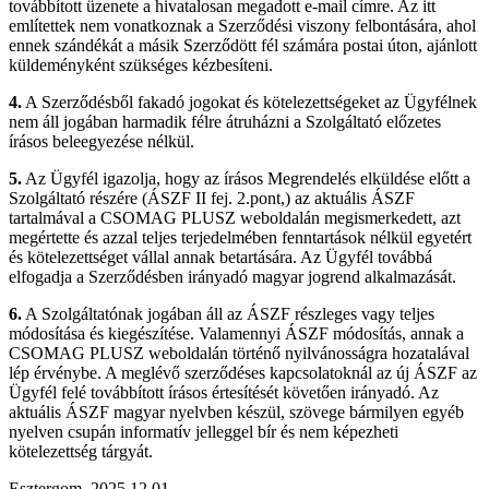
továbbított üzenete a hivatalosan megadott e-mail címre. Az itt
említettek nem vonatkoznak a Szerződési viszony felbontására, ahol
ennek szándékát a másik Szerződött fél számára postai úton, ajánlott
küldeményként szükséges kézbesíteni.
4.
A Szerződésből fakadó jogokat és kötelezettségeket az Ügyfélnek
nem áll jogában harmadik félre átruházni a Szolgáltató előzetes
írásos beleegyezése nélkül.
5.
Az Ügyfél igazolja, hogy az írásos Megrendelés elküldése előtt a
Szolgáltató részére (ÁSZF II fej. 2.pont,) az aktuális ÁSZF
tartalmával a CSOMAG PLUSZ weboldalán megismerkedett, azt
megértette és azzal teljes terjedelmében fenntartások nélkül egyetért
és kötelezettséget vállal annak betartására. Az Ügyfél továbbá
elfogadja a Szerződésben irányadó magyar jogrend alkalmazását.
6.
A Szolgáltatónak jogában áll az ÁSZF részleges vagy teljes
módosítása és kiegészítése. Valamennyi ÁSZF módosítás, annak a
CSOMAG PLUSZ weboldalán történő nyilvánosságra hozatalával
lép érvénybe. A meglévő szerződéses kapcsolatoknál az új ÁSZF az
Ügyfél felé továbbított írásos értesítését követően irányadó. Az
aktuális ÁSZF magyar nyelvben készül, szövege bármilyen egyéb
nyelven csupán informatív jelleggel bír és nem képezheti
kötelezettség tárgyát.
Esztergom, 2025.12.01