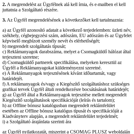
2.
A megrendelést az Ügyfélnek alá kell írnia, és e-mailben el kell
juttatnia a Szolgáltató részére.
3.
Az Ügyfél megrendelésének a következőket kell tartalmaznia:
a) az Ügyfél azonosító adatait a következő terjedelemben: üzleti név,
székhely, cégbejegyzési szám, adószám, EU adószám és az Ügyfelet
képviselő megbízott személy nevét és elérhetőségét;
b) megrendelt szolgáltatás típusát;
c) Reklámanyagok darabszáma, melyet a Csomagküldő hálózat által
terjeszteni szeretne;
d) Csomagküldő partnerek specifikálása, melyeken keresztül az
Ügyfél a Reklámanyagokat küldeményezni szeretné.
e) A Reklámanyagok terjesztésének kívánt időtartamát, vagy
határidejét.
f) A reklámanyagok és/vagy a Kiegészítő szolgáltatáshoz szükséges
grafikai tervek Ügyfél általi rendelkezésre bocsátásának határidejét;
g) az Ügyfél által a Reklámanyagok terjesztése mellett megrendelt
Kiegészítő szolgáltatások specifikációját (leírás és tartalom);
h) az Offline bónusz katalógusban megrendelt reklámfelület
esetében az Offline bónusz katalógus típusát és specifikációját a
Kiadványterv alapján, a megrendelt reklámfelület terjedelmét;
i) a Szolgáltató árajánlata szerinti ára
az Ügyfél nyilatkozatát, miszerint a CSOMAG PLUSZ weboldalán