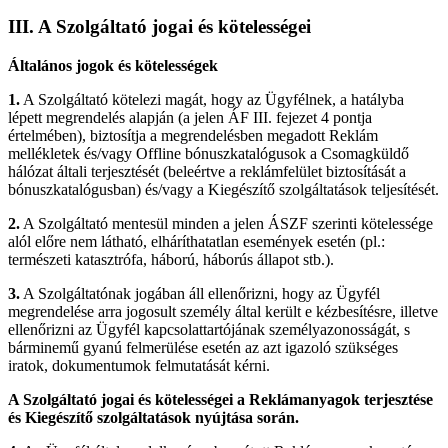
III.
A Szolgáltató jogai és kötelességei
Általános jogok és kötelességek
1.
A Szolgáltató kötelezi magát, hogy az Ügyfélnek, a hatályba
lépett megrendelés alapján (a jelen ÁF III. fejezet 4 pontja
értelmében), biztosítja a megrendelésben megadott Reklám
mellékletek és/vagy Offline bónuszkatalógusok a Csomagküldő
hálózat általi terjesztését (beleértve a reklámfelület biztosítását a
bónuszkatalógusban) és/vagy a Kiegészítő szolgáltatások teljesítését.
2.
A Szolgáltató mentesül minden a jelen ÁSZF szerinti kötelessége
alól előre nem látható, elháríthatatlan események esetén (pl.:
természeti katasztrófa, háború, háborús állapot stb.).
3.
A Szolgáltatónak jogában áll ellenőrizni, hogy az Ügyfél
megrendelése arra jogosult személy által került e kézbesítésre, illetve
ellenőrizni az Ügyfél kapcsolattartójának személyazonosságát, s
bárminemű gyanú felmerülése esetén az azt igazoló szükséges
iratok, dokumentumok felmutatását kérni.
A Szolgáltató jogai és kötelességei a Reklámanyagok terjesztése
és Kiegészítő szolgáltatások nyújtása során.