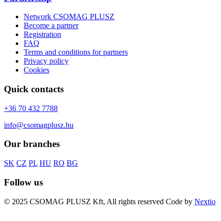
Network CSOMAG PLUSZ
Become a partner
Registration
FAQ
Terms and conditions for partners
Privacy policy
Cookies
Quick contacts
+36 70 432 7788
info@csomagplusz.hu
Our branches
SK
CZ
PL
HU
RO
BG
Follow us
© 2025 CSOMAG PLUSZ Kft, All rights reserved
Code by
Nextio