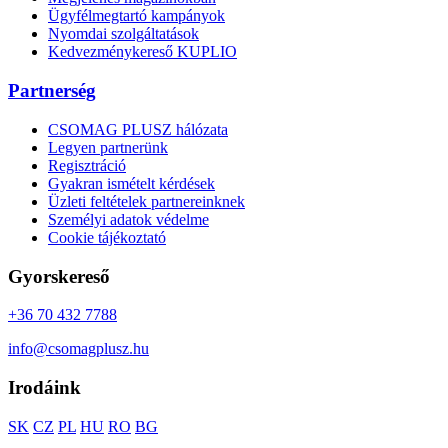
Ügyfélmegtartó kampányok
Nyomdai szolgáltatások
Kedvezménykereső KUPLIO
Partnerség
CSOMAG PLUSZ hálózata
Legyen partnerünk
Regisztráció
Gyakran ismételt kérdések
Üzleti feltételek partnereinknek
Személyi adatok védelme
Cookie tájékoztató
Gyorskereső
+36 70 432 7788
info@csomagplusz.hu
Irodáink
SK
CZ
PL
HU
RO
BG