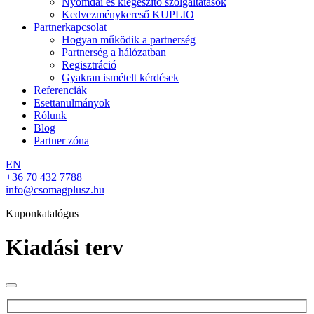
Nyomdai és kiegészítő szolgáltatások
Kedvezménykereső KUPLIO
Partnerkapcsolat
Hogyan működik a partnerség
Partnerség a hálózatban
Regisztráció
Gyakran ismételt kérdések
Referenciák
Esettanulmányok
Rólunk
Blog
Partner zóna
EN
+36 70 432 7788
info@csomagplusz.hu
Kuponkatalógus
Kiadási terv