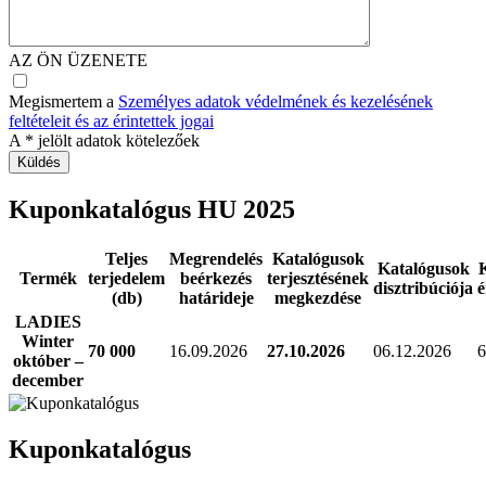
AZ ÖN ÜZENETE
Megismertem a
Személyes adatok védelmének és kezelésének
feltételeit és az érintettek jogai
A
*
jelölt adatok kötelezőek
Kuponkatalógus HU 2025
Teljes
Megrendelés
Katalógusok
Katalógusok
Termék
terjedelem
beérkezés
terjesztésének
disztribúciója
é
(db)
határideje
megkezdése
LADIES
Winter
70 000
16.09.2026
27.10.2026
06.12.2026
6
október –
december
Kuponkatalógus