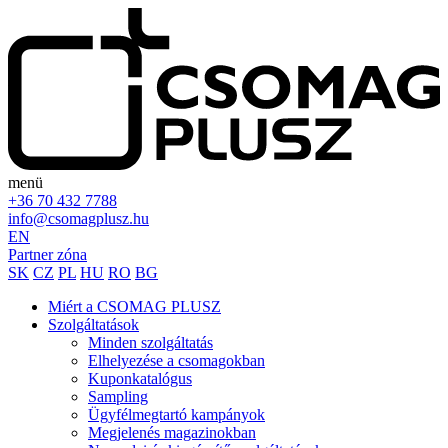
menü
+36 70 432 7788
info@csomagplusz.hu
EN
Partner zóna
SK
CZ
PL
HU
RO
BG
Miért a CSOMAG PLUSZ
Szolgáltatások
Minden szolgáltatás
Elhelyezése a csomagokban
Kuponkatalógus
Sampling
Ügyfélmegtartó kampányok
Megjelenés magazinokban