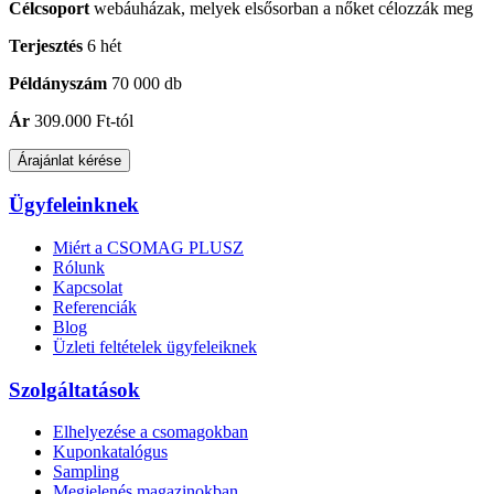
Célcsoport
webáuházak, melyek elsősorban a nőket célozzák meg
Terjesztés
6 hét
Példányszám
70 000 db
Ár
309.000 Ft-tól
Árajánlat kérése
Ügyfeleinknek
Miért a CSOMAG PLUSZ
Rólunk
Kapcsolat
Referenciák
Blog
Üzleti feltételek ügyfeleiknek
Szolgáltatások
Elhelyezése a csomagokban
Kuponkatalógus
Sampling
Megjelenés magazinokban